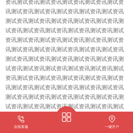
资讯测试资讯测试资讯测试资讯测试资讯测试资
讯测试资讯测试资讯测试资讯测试资讯测试资讯
测试资讯测试资讯测试资讯测试资讯测试资讯测
试资讯测试资讯测试资讯测试资讯测试资讯测试
资讯测试资讯测试资讯测试资讯测试资讯测试资
讯测试资讯测试资讯测试资讯测试资讯测试资讯
测试资讯测试资讯测试资讯测试资讯测试资讯测
试资讯测试资讯测试资讯测试资讯测试资讯测试
资讯测试资讯测试资讯测试资讯测试资讯测试资
讯测试资讯测试资讯测试资讯测试资讯测试资讯
测试资讯测试资讯测试资讯测试资讯测试资讯测
试资讯测试资讯测试资讯测试资讯测试资讯测试
资讯测试资讯测试资讯测试资讯测试资讯测试资
讯测试资讯测试资讯测试资讯测试资讯测试资讯
在线客服
一键开户
关于我们
期货开户
仿真开户