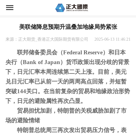
首页
美联储降息预期升温叠加地缘局势紧张
网上开户
来源：正大期货_香港正大国际期货有限公司
2025-06-13 11:46:21
财富管理
联邦储备委员会（Federal Reserve）和日本
央行（Bank of Japan）货币政策出现分歧的背景
交易资讯
下，日元汇率本周连续第二
天上涨。目前，美元
投教学苑
兑日元汇率已从前一天的两周高点回落，并短暂
突破144关口。在当前复杂的贸易和地缘政治形势
客户服务
下，日元的避险属性再次凸显。
贸易担忧加剧，特朗普的关税威胁加剧了市
关于我们
场的避险情绪
特朗普总统周三再次发出贸易压力信号，表