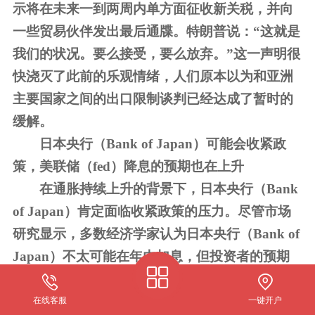
示将在未来一到两周内单方面征收新关税，并向
一些贸易伙伴发出最后通牒。
特朗普说：“这就是
我们的状况。要么接受，要么放弃。”这一声明很
快浇灭了此前的乐观情绪，人们原本以为和亚洲
主要国家之间的出口限制谈判已经达成了暂时的
缓解。
日本央行（Bank of Japan）可能会收紧政
策，美联储（fed）降息的预期也在上升
在通胀持续上升的背景下，日本央行（Bank
of Japan）肯定面临收紧政策的压力。尽管市场
研究显示，多数经济学家认为
日本央行（Bank of
Japan）不太可能在年内加息，但投资者的预期
仍在升温。与此同时，来自通胀数据表明，美联
储可能会在9月份开始降息周期。
5月份CPI年化
在线客服
一键开户
关于我们
期货开户
仿真开户